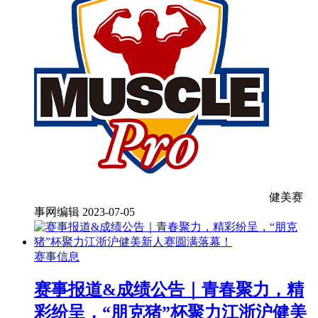
健美赛
事网编辑
2023-07-05
赛事信息
赛事报道&成绩公告｜青春聚力，精
彩纷呈，“朋克猪”杯聚力江浙沪健美