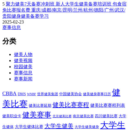
5
聚力健美7天备赛冲刺班 新人大学生健美备赛培训班 包食宿
免比赛报名费 重庆/成都/南京/昆明/兰州/杭州/德阳/广州/武汉/
贵阳健身健美备赛学习
2025-02-23
赛事信息
分类
健美人物
健美视频
校园健美
赛事信息
赛事新闻
健
CBBA
DMS
中国健美协会
世界健美集团
健美健身赛事日历
WNBF
美比赛
健美比赛赛程
健美比赛赛程列表
健美比赛延期
健美赛事
健美职业卡
四川健美比赛
大学
南京健美比赛
北京健美比赛
大学生
大学生健美
大学生健体比赛
生健体
大学生健美健身