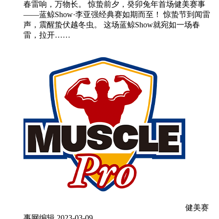
春雷响，万物长。 惊蛰前夕，癸卯兔年首场健美赛事
——蓝鲸Show·李亚强经典赛如期而至！ 惊蛰节到闻雷
声，震醒蛰伏越冬虫。 这场蓝鲸Show就宛如一场春
雷，拉开……
健美赛
事网编辑
2023-03-09