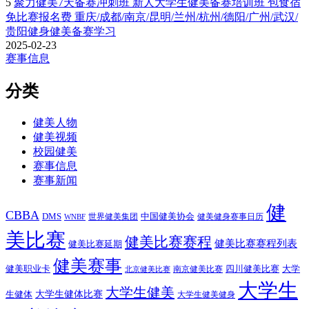
5
聚力健美7天备赛冲刺班 新人大学生健美备赛培训班 包食宿
免比赛报名费 重庆/成都/南京/昆明/兰州/杭州/德阳/广州/武汉/
贵阳健身健美备赛学习
2025-02-23
赛事信息
分类
健美人物
健美视频
校园健美
赛事信息
赛事新闻
健
CBBA
DMS
中国健美协会
世界健美集团
健美健身赛事日历
WNBF
美比赛
健美比赛赛程
健美比赛赛程列表
健美比赛延期
健美赛事
健美职业卡
四川健美比赛
大学
南京健美比赛
北京健美比赛
大学生
大学生健美
大学生健体比赛
生健体
大学生健美健身