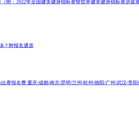
（附：2022年全国健美健身锦标赛暨世界健美健身锦标赛选拔赛、
哪场？附报名通道
赛报名费 重庆/成都/南京/昆明/兰州/杭州/德阳/广州/武汉/贵