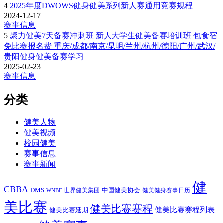
4
2025年度DWOWS健身健美系列新人赛通用竞赛规程
2024-12-17
赛事信息
5
聚力健美7天备赛冲刺班 新人大学生健美备赛培训班 包食宿
免比赛报名费 重庆/成都/南京/昆明/兰州/杭州/德阳/广州/武汉/
贵阳健身健美备赛学习
2025-02-23
赛事信息
分类
健美人物
健美视频
校园健美
赛事信息
赛事新闻
健
CBBA
DMS
中国健美协会
世界健美集团
健美健身赛事日历
WNBF
美比赛
健美比赛赛程
健美比赛赛程列表
健美比赛延期