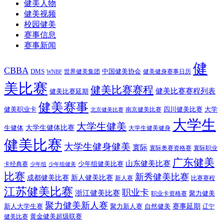
健美人物
健美视频
校园健美
赛事信息
赛事新闻
健
CBBA
DMS
中国健美协会
世界健美集团
健美健身赛事日历
WNBF
美比赛
健美比赛赛程
健美比赛赛程列表
健美比赛延期
健美赛事
健美职业卡
四川健美比赛
大学
南京健美比赛
北京健美比赛
大学生
大学生健美
大学生健体比赛
生健体
大学生健美健身
健美比赛
大学生健身健美
寰际
寰际奥赛资格赛
寰际职业
广东健美
山东健美比赛
少年组健美比赛
卡经典赛
少年组
少年组健美
比赛
新秀健美比赛
成都健美比赛
新人健美比赛
新人赛
比赛赛程
江苏健美比赛
职业卡
浙江健美比赛
聚力健美
职业卡资格赛
聚力健美新人赛
赛事延期
新人大学生赛
聚力新人赛
自然健美
辽宁
黄金健美超级联赛
健美比赛