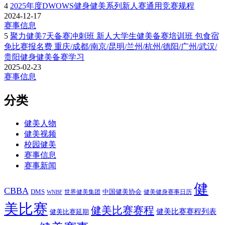
4
2025年度DWOWS健身健美系列新人赛通用竞赛规程
2024-12-17
赛事信息
5
聚力健美7天备赛冲刺班 新人大学生健美备赛培训班 包食宿
免比赛报名费 重庆/成都/南京/昆明/兰州/杭州/德阳/广州/武汉/
贵阳健身健美备赛学习
2025-02-23
赛事信息
分类
健美人物
健美视频
校园健美
赛事信息
赛事新闻
健
CBBA
DMS
中国健美协会
世界健美集团
健美健身赛事日历
WNBF
美比赛
健美比赛赛程
健美比赛赛程列表
健美比赛延期