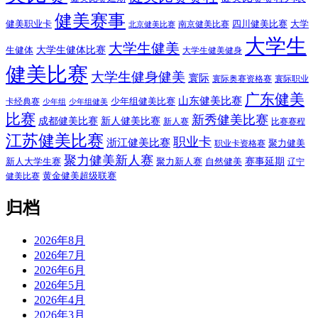
健美赛事
健美职业卡
四川健美比赛
大学
南京健美比赛
北京健美比赛
大学生
大学生健美
大学生健体比赛
生健体
大学生健美健身
健美比赛
大学生健身健美
寰际
寰际奥赛资格赛
寰际职业
广东健美
山东健美比赛
少年组健美比赛
卡经典赛
少年组
少年组健美
比赛
新秀健美比赛
成都健美比赛
新人健美比赛
新人赛
比赛赛程
江苏健美比赛
职业卡
浙江健美比赛
聚力健美
职业卡资格赛
聚力健美新人赛
赛事延期
新人大学生赛
聚力新人赛
自然健美
辽宁
黄金健美超级联赛
健美比赛
归档
2026年8月
2026年7月
2026年6月
2026年5月
2026年4月
2026年3月