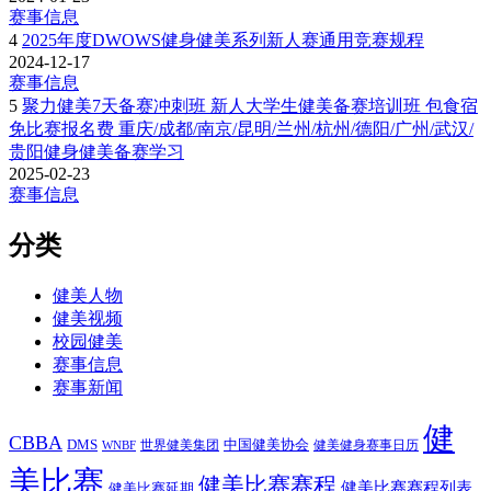
赛事信息
4
2025年度DWOWS健身健美系列新人赛通用竞赛规程
2024-12-17
赛事信息
5
聚力健美7天备赛冲刺班 新人大学生健美备赛培训班 包食宿
免比赛报名费 重庆/成都/南京/昆明/兰州/杭州/德阳/广州/武汉/
贵阳健身健美备赛学习
2025-02-23
赛事信息
分类
健美人物
健美视频
校园健美
赛事信息
赛事新闻
健
CBBA
DMS
中国健美协会
世界健美集团
健美健身赛事日历
WNBF
美比赛
健美比赛赛程
健美比赛赛程列表
健美比赛延期