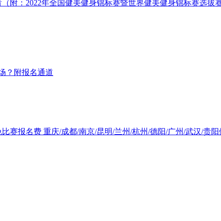
（附：2022年全国健美健身锦标赛暨世界健美健身锦标赛选拔赛、
哪场？附报名通道
赛报名费 重庆/成都/南京/昆明/兰州/杭州/德阳/广州/武汉/贵