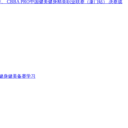
 CBBA PRO中国健美健身精英职业联赛（厦门站） 决赛成
阳健身健美备赛学习