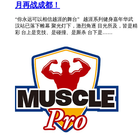
月再战成都！
“你永远可以相信越涯的舞台” 越涯系列健身嘉年华武
汉站已落下帷幕 聚光灯下，激烈角逐 目光所及，皆是精
彩 台上是竞技、是碰撞、是厮杀 台下是……