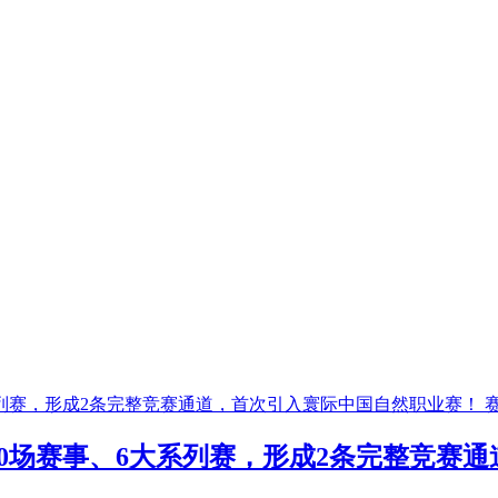
，30场赛事、6大系列赛，形成2条完整竞赛