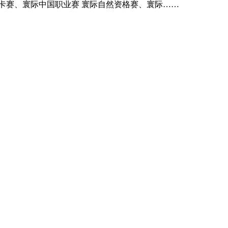
耀发卡赛、寰际中国职业赛 寰际自然资格赛、寰际……