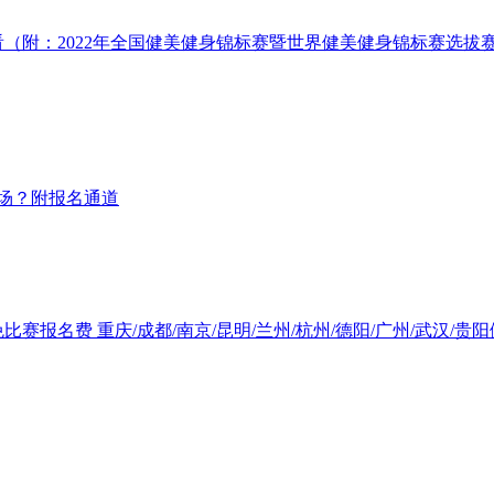
（附：2022年全国健美健身锦标赛暨世界健美健身锦标赛选拔赛、
哪场？附报名通道
赛报名费 重庆/成都/南京/昆明/兰州/杭州/德阳/广州/武汉/贵