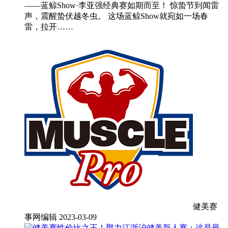
——蓝鲸Show·李亚强经典赛如期而至！ 惊蛰节到闻雷
声，震醒蛰伏越冬虫。 这场蓝鲸Show就宛如一场春
雷，拉开……
健美赛
事网编辑
2023-03-09