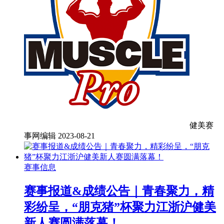
健美赛
事网编辑
2023-08-21
赛事信息
赛事报道&成绩公告｜青春聚力，精
彩纷呈，“朋克猪”杯聚力江浙沪健美
新人赛圆满落幕！