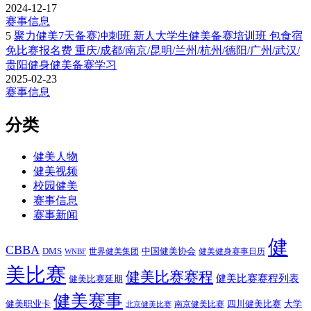
2024-12-17
赛事信息
5
聚力健美7天备赛冲刺班 新人大学生健美备赛培训班 包食宿
免比赛报名费 重庆/成都/南京/昆明/兰州/杭州/德阳/广州/武汉/
贵阳健身健美备赛学习
2025-02-23
赛事信息
分类
健美人物
健美视频
校园健美
赛事信息
赛事新闻
健
CBBA
DMS
中国健美协会
世界健美集团
健美健身赛事日历
WNBF
美比赛
健美比赛赛程
健美比赛赛程列表
健美比赛延期
健美赛事
健美职业卡
四川健美比赛
大学
南京健美比赛
北京健美比赛