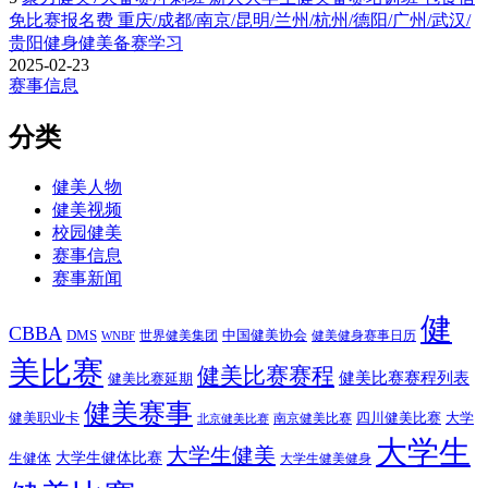
免比赛报名费 重庆/成都/南京/昆明/兰州/杭州/德阳/广州/武汉/
贵阳健身健美备赛学习
2025-02-23
赛事信息
分类
健美人物
健美视频
校园健美
赛事信息
赛事新闻
健
CBBA
DMS
中国健美协会
世界健美集团
健美健身赛事日历
WNBF
美比赛
健美比赛赛程
健美比赛赛程列表
健美比赛延期
健美赛事
健美职业卡
四川健美比赛
大学
南京健美比赛
北京健美比赛
大学生
大学生健美
大学生健体比赛
生健体
大学生健美健身