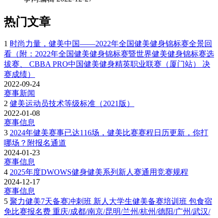
热门文章
1
时尚力量，健美中国——2022年全国健美健身锦标赛全景回
看（附：2022年全国健美健身锦标赛暨世界健美健身锦标赛选
拔赛、 CBBA PRO中国健美健身精英职业联赛（厦门站） 决
赛成绩）
2022-09-24
赛事新闻
2
健美运动员技术等级标准（2021版）
2022-01-08
赛事信息
3
2024年健美赛事已达116场，健美比赛赛程日历更新，你打
哪场？附报名通道
2024-01-23
赛事信息
4
2025年度DWOWS健身健美系列新人赛通用竞赛规程
2024-12-17
赛事信息
5
聚力健美7天备赛冲刺班 新人大学生健美备赛培训班 包食宿
免比赛报名费 重庆/成都/南京/昆明/兰州/杭州/德阳/广州/武汉/