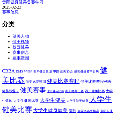
贵阳健身健美备赛学习
2025-02-23
赛事信息
分类
健美人物
健美视频
校园健美
赛事信息
赛事新闻
健
CBBA
DMS
中国健美协会
世界健美集团
健美健身赛事日历
WNBF
美比赛
健美比赛赛程
健美比赛赛程列表
健美比赛延期
健美赛事
健美职业卡
四川健美比赛
大学
南京健美比赛
北京健美比赛
大学生
大学生健美
大学生健体比赛
生健体
大学生健美健身
健美比赛
大学生健身健美
寰际
寰际奥赛资格赛
寰际职业