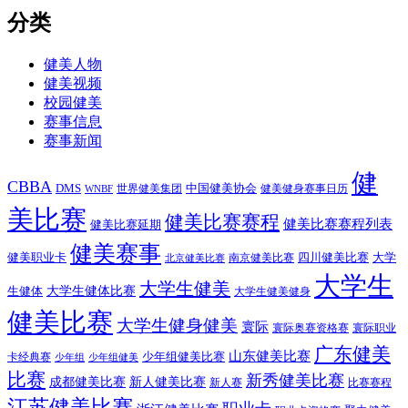
分类
健美人物
健美视频
校园健美
赛事信息
赛事新闻
健
CBBA
DMS
中国健美协会
世界健美集团
健美健身赛事日历
WNBF
美比赛
健美比赛赛程
健美比赛赛程列表
健美比赛延期
健美赛事
健美职业卡
四川健美比赛
大学
南京健美比赛
北京健美比赛
大学生
大学生健美
大学生健体比赛
生健体
大学生健美健身
健美比赛
大学生健身健美
寰际
寰际奥赛资格赛
寰际职业
广东健美
山东健美比赛
少年组健美比赛
卡经典赛
少年组
少年组健美
比赛
新秀健美比赛
成都健美比赛
新人健美比赛
新人赛
比赛赛程
江苏健美比赛