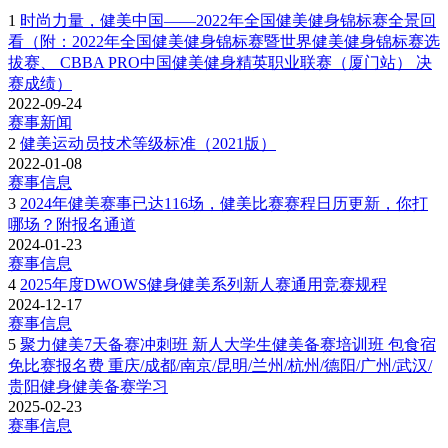
1
时尚力量，健美中国——2022年全国健美健身锦标赛全景回
看（附：2022年全国健美健身锦标赛暨世界健美健身锦标赛选
拔赛、 CBBA PRO中国健美健身精英职业联赛（厦门站） 决
赛成绩）
2022-09-24
赛事新闻
2
健美运动员技术等级标准（2021版）
2022-01-08
赛事信息
3
2024年健美赛事已达116场，健美比赛赛程日历更新，你打
哪场？附报名通道
2024-01-23
赛事信息
4
2025年度DWOWS健身健美系列新人赛通用竞赛规程
2024-12-17
赛事信息
5
聚力健美7天备赛冲刺班 新人大学生健美备赛培训班 包食宿
免比赛报名费 重庆/成都/南京/昆明/兰州/杭州/德阳/广州/武汉/
贵阳健身健美备赛学习
2025-02-23
赛事信息